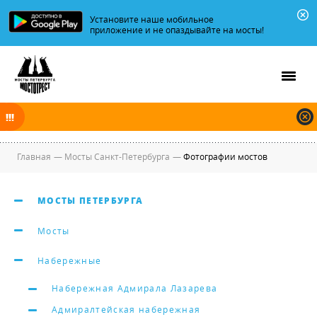
Установите наше мобильное
приложение и не опаздывайте на мосты!
В ночь на 08.08.2026 мосты по Неве, Большой и Малой Неве
разводятся по графику.
Главная
—
Мосты Санкт-Петербурга
—
Фотографии мостов
МОСТЫ ПЕТЕРБУРГА
Мосты
Набережные
Набережная Адмирала Лазарева
Адмиралтейская набережная