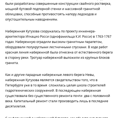
были разработаны совершенные конструкции свайного ростверка,
мощной бутовой подпорной стенки и массивной гранитной
облицовки, способные противостоять напору ледоходов и
опустошительным наводнениям.
Набережная Кутузова сооружалась по проекту инженера-
архитектора Игнацио Росси (однофамильца К.И. Росси) в 1763-1767
годах. Набережную оградили высоким гранитным парапетом,
оборудовали полукруглыми лестничными спусками. В ходе работ
красная линия набережной была отнесена от естественного берега
в сторону реки. Тротуар набережной выложили из крупных блоков
гранита.
Как и другие парадные набережные левого берега Невы,
набережная Кутузова является свидетельством того, что в
Петербурге уже в то время сложилась целая школа строителей
гидротехнических сооружений. В последующем набережная
существовала без существенного ремонта почти два с половиной
века. Капитальный ремонт стали производить лишь в последние
десятилетия.