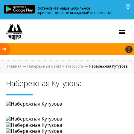
Установите наше мобильное
приложение и не опаздывайте на мосты!
В ночь на 06.08.2026 мосты по Неве и Большой Неве разводятся по
графику.
Главная
—
Набережные Санкт-Петербурга
—
Набережная Кутузова
Набережная Кутузова