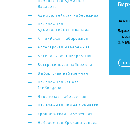
Набережная Адмирала
Бир
Лазарева
Адмиралтейская набережная
34 ФО
Набережная
Адмиралтейского канала
Биржев
— мост
Английская набережная
р. Мал
Аптекарская набережная
Арсенальная набережная
СТР
Воскресенская набережная
Выборгская набережная
Набережная канала
Грибоедова
Дворцовая набережная
Набережная Зимней канавки
Кронверкская набережная
Набережная Крюкова канала