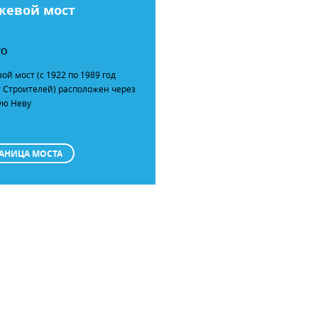
жевой мост
ТО
ой мост (c 1922 по 1989 год
 Строителей) расположен через
ую Неву
АНИЦА МОСТА