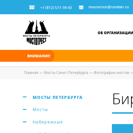
mostotrest@rambler.ru
+7 (812) 577-78-43
ОБ ОРГАНИЗАЦИ
ВНИМАНИЕ!
В ночь на 08.08.2026 мосты по Неве, Большо
Главная
—
Мосты Санкт-Петербурга
—
Фотографии мостов
Би
МОСТЫ ПЕТЕРБУРГА
Мосты
Набережные