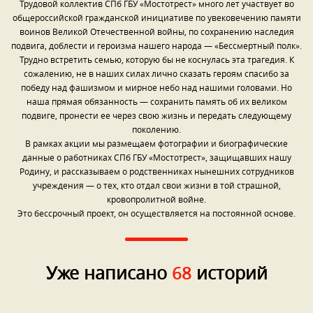
Трудовой коллектив СПб ГБУ «Мостотрест» много лет участвует во
общероссийской гражданской инициативе по увековечению памяти
воинов Великой Отечественной войны, по сохранению наследия
подвига, доблести и героизма нашего народа — «Бессмертный полк».
Трудно встретить семью, которую бы не коснулась эта трагедия. К
сожалению, не в наших силах лично сказать героям спасибо за
победу над фашизмом и мирное небо над нашими головами. Но
наша прямая обязанность — сохранить память об их великом
подвиге, пронести ее через свою жизнь и передать следующему
поколению.
В рамках акции мы размещаем фотографии и биографические
данные о работниках СПб ГБУ «Мостотрест», защищавших нашу
Родину, и рассказываем о родственниках нынешних сотрудников
учреждения — о тех, кто отдал свои жизни в той страшной,
кровопролитной войне.
Это бессрочный проект, он осуществляется на постоянной основе.
Уже написано
историй
68