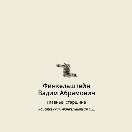
Финкeльштейн
Вадим Абрамович
Главный старшина
Родственник: Финкельштейн О.В.