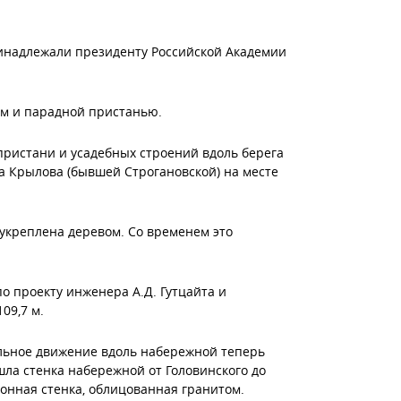
принадлежали президенту Российской Академии
ком и парадной пристанью.
 пристани и усадебных строений вдоль берега
а Крылова (бывшей Строгановской) на месте
 укреплена деревом. Со временем это
о проекту инженера А.Д. Гутцайта и
09,7 м.
ильное движение вдоль набережной теперь
шла стенка набережной от Головинского до
онная стенка, облицованная гранитом.