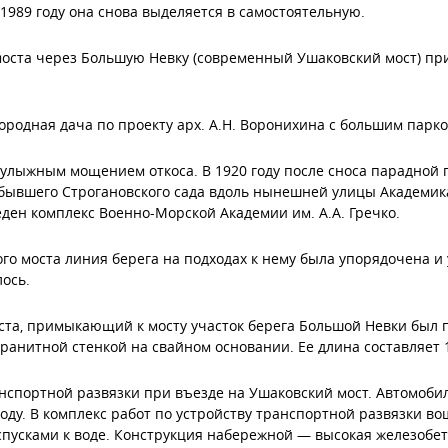
1989 году она снова выделяется в самостоятельную.
о моста через Большую Невку (современный Ушаковский мост) 
агородная дача по проекту арх. А.Н. Воронихина с большим пар
 булыжным мощением откоса. В 1920 году после сноса парадной
бывшего Строгановского сада вдоль нынешней улицы Академик
еден комплекс Военно-Морской Академии им. А.А. Гречко.
ого моста линия берега на подходах к нему была упорядочена и
ось.
оста, примыкающий к мосту участок берега Большой Невки был п
ранитной стенкой на свайном основании. Ее длина составляет 1
ранспортной развязки при въезде на Ушаковский мост. Автомоб
оду. В комплекс работ по устройству транспортной развязки во
спусками к воде. Конструкция набережной — высокая железобет