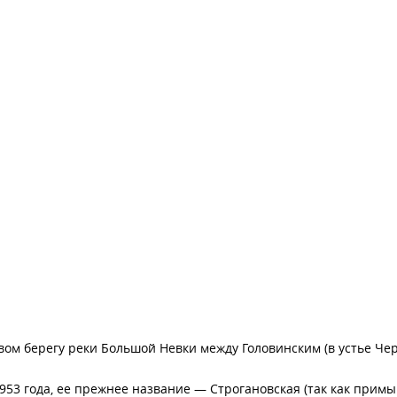
ом берегу реки Большой Невки между Головинским (в устье Че
3 года, ее прежнее название — Строгановская (так как примыка