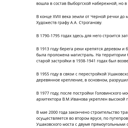
вошла в состав Выборгской набережной, но в 
В конце XVIII века земли от Черной речки д
Художеств графу А.А. Строганову.
В 1790-1795 годах здесь для него строится з
В 1913 году берега реки крепятся деревом и
была проложена магистраль. На территории 
старой застройки в 1938-1941 годах был возв
В 1955 году в связи с перестройкой Ушаковск
деревянное крепление, в основном, разрушил
В 1977 году, после постройки Головинского м
архитектора В.М.Иванова укреплен высокой г
В мае 2000 года закончено строительство т
осуществляется во втором ярусе, по путепров
Ушаковского моста с двумя прямоугольными 