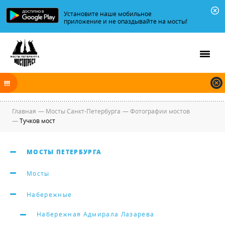
Установите наше мобильное
приложение и не опаздывайте на мосты!
В ночь на 07.08.2026 мосты по Неве, Большой и Малой Неве
разводятся по графику.
Главная
—
Мосты Санкт-Петербурга
—
Фотографии мостов
—
Тучков мост
МОСТЫ ПЕТЕРБУРГА
Мосты
Набережные
Набережная Адмирала Лазарева