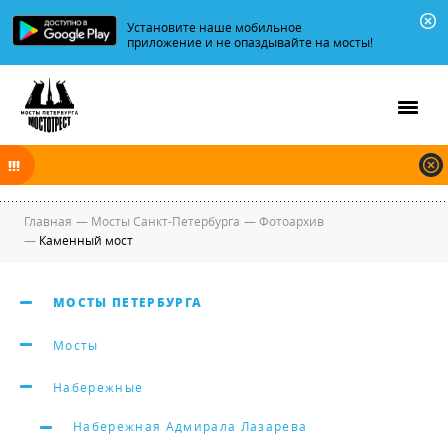
Установите наше мобильное
приложение и не опаздывайте на мосты!
В ночь на 08.08.2026 мосты по Неве и Большой Неве разводятся по
графику.
Главная
—
Мосты Санкт-Петербурга
—
Фотоархив
—
Каменный мост
МОСТЫ ПЕТЕРБУРГА
Мосты
Набережные
Набережная Адмирала Лазарева