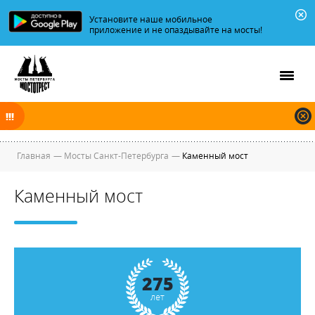
Установите наше мобильное
приложение и не опаздывайте на мосты!
В ночь на 09.08.2026 мосты по Неве, Большой и Малой Неве
разводятся по графику.
Главная
—
Мосты Санкт-Петербурга
—
Каменный мост
Каменный мост
275
лет