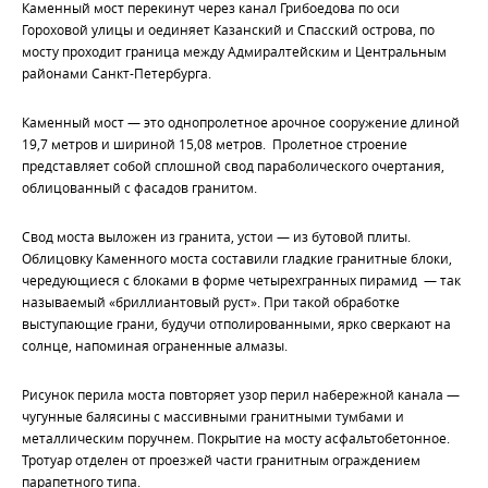
Каменный мост перекинут через канал Грибоедова по оси
Гороховой улицы и оединяет Казанский и Спасский острова, по
мосту проходит граница между Адмиралтейским и Центральным
районами Санкт-Петербурга.
Каменный мост — это однопролетное арочное сооружение длиной
19,7 метров и шириной 15,08 метров. Пролетное строение
представляет собой сплошной свод параболического очертания,
облицованный с фасадов гранитом.
Свод моста выложен из гранита, устои — из бутовой плиты.
Облицовку Каменного моста составили гладкие гранитные блоки,
чередующиеся с блоками в форме четырехгранных пирамид — так
называемый «бриллиантовый руст». При такой обработке
выступающие грани, будучи отполированными, ярко сверкают на
солнце, напоминая ограненные алмазы.
Рисунок перила моста повторяет узор перил набережной канала —
чугунные балясины с массивными гранитными тумбами и
металлическим поручнем. Покрытие на мосту асфальтобетонное.
Тротуар отделен от проезжей части гранитным ограждением
парапетного типа.