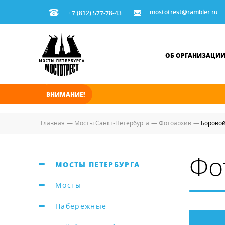
mostotrest@rambler.ru
+7 (812) 577-78-43
ОБ ОРГАНИЗАЦИ
ВНИМАНИЕ!
В ночь на 07.08.2026 мосты по Неве, Большо
Главная
—
Мосты Санкт-Петербурга
—
Фотоархив
—
Боровой
Фо
МОСТЫ ПЕТЕРБУРГА
Мосты
Набережные