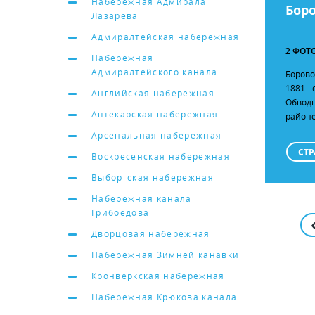
Набережная Адмирала
Бор
Лазарева
Адмиралтейская набережная
2 ФОТ
Набережная
Адмиралтейского канала
Борово
1881 - 
Английская набережная
Обводн
Аптекарская набережная
районе
Арсенальная набережная
СТР
Воскресенская набережная
Выборгская набережная
Набережная канала
Грибоедова
Дворцовая набережная
Набережная Зимней канавки
Кронверкская набережная
Набережная Крюкова канала