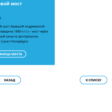
овой мост
О
й мост (бывший Андреевский:
середина 1880-х г.г.) – мост через
ый канал в Центральном
 Санкт-Петербурга
АНИЦА МОСТА
НАЗАД
К СПИСКУ