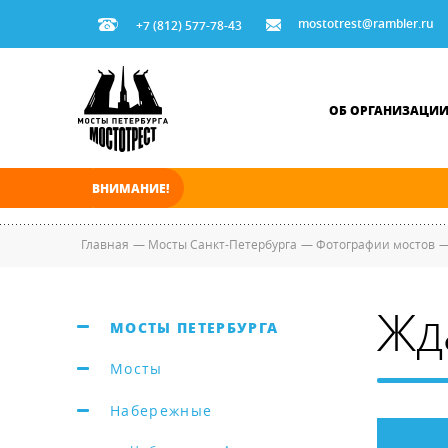
mostotrest@rambler.ru
+7 (812) 577-78-43
ОБ ОРГАНИЗАЦИ
ВНИМАНИЕ!
В ночь на 08.08.2026 мосты по Неве, Большо
Главная
—
Мосты Санкт-Петербурга
—
Фотографии мостов
Жд
МОСТЫ ПЕТЕРБУРГА
Мосты
Набережные