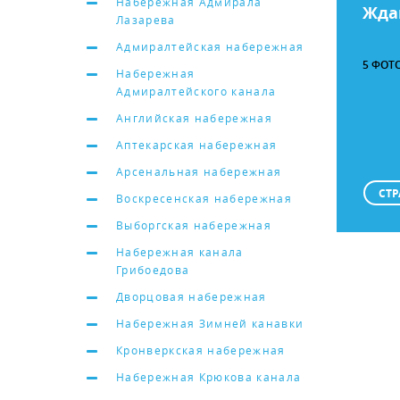
Набережная Адмирала
Жда
Лазарева
Адмиралтейская набережная
5 ФОТ
Набережная
Адмиралтейского канала
Английская набережная
Аптекарская набережная
Арсенальная набережная
СТР
Воскресенская набережная
Выборгская набережная
Набережная канала
Грибоедова
Дворцовая набережная
Набережная Зимней канавки
Кронверкская набережная
Набережная Крюкова канала