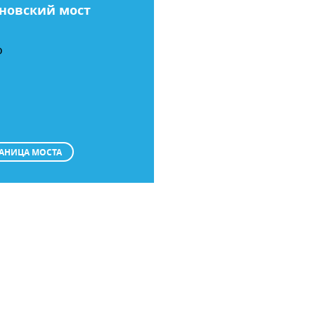
новский мост
О
АНИЦА МОСТА