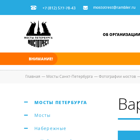
mostotrest@rambler.ru
+7 (812) 577-78-43
ОБ ОРГАНИЗАЦИ
ВНИМАНИЕ!
В ночь на 06.08.2026 мосты по Неве и Больш
Главная
—
Мосты Санкт-Петербурга
—
Фотографии мостов
Ва
МОСТЫ ПЕТЕРБУРГА
Мосты
Набережные