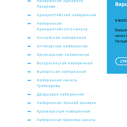
Набережная Адмирала
Вар
Лазарева
Адмиралтейская набережная
9 ФОТ
Набережная
Адмиралтейского канала
Варшав
канал 
Английская набережная
Петерб
Аптекарская набережная
Арсенальная набережная
СТР
Воскресенская набережная
Выборгская набережная
Набережная канала
Грибоедова
Дворцовая набережная
Набережная Зимней канавки
Кронверкская набережная
Набережная Крюкова канала