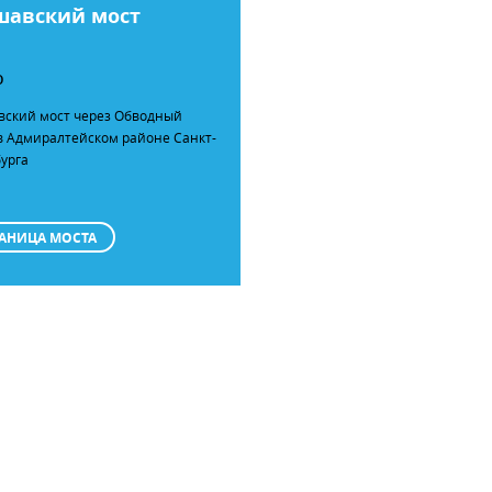
шавский мост
О
ский мост через Обводный
в Адмиралтейском районе Санкт-
урга
АНИЦА МОСТА