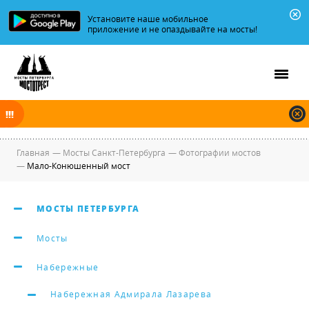
Установите наше мобильное
приложение и не опаздывайте на мосты!
В ночь на 08.08.2026 мосты по Неве и Большой Неве разводятся по
графику.
Главная
—
Мосты Санкт-Петербурга
—
Фотографии мостов
—
Мало-Конюшенный мост
МОСТЫ ПЕТЕРБУРГА
Мосты
Набережные
Набережная Адмирала Лазарева