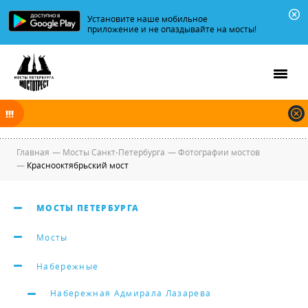
Установите наше мобильное
приложение и не опаздывайте на мосты!
В ночь на 08.08.2026 мосты по Неве и Большой Неве разводятся по
графику.
Главная
—
Мосты Санкт-Петербурга
—
Фотографии мостов
—
Краснооктябрьский мост
МОСТЫ ПЕТЕРБУРГА
Мосты
Набережные
Набережная Адмирала Лазарева