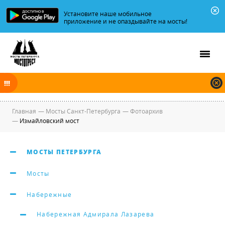
Установите наше мобильное
приложение и не опаздывайте на мосты!
В ночь на 08.08.2026 мосты по Неве, Большой и Малой Неве
разводятся по графику.
Главная
—
Мосты Санкт-Петербурга
—
Фотоархив
—
Измайловский мост
МОСТЫ ПЕТЕРБУРГА
Мосты
Набережные
Набережная Адмирала Лазарева