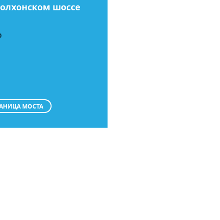
Волхонском шоссе
О
АНИЦА МОСТА