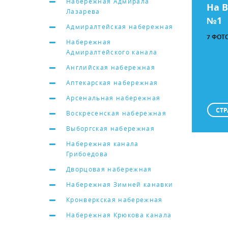
Набережная Адмирала
На 
Лазарева
№1
Адмиралтейская набережная
7 ФОТ
Набережная
Адмиралтейского канала
Английская набережная
Аптекарская набережная
Арсенальная набережная
СТР
Воскресенская набережная
Выборгская набережная
Набережная канала
Грибоедова
Дворцовая набережная
Набережная Зимней канавки
Кронверкская набережная
Набережная Крюкова канала