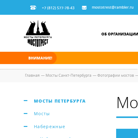
mostotrest@rambler.ru
+7 (812) 577-78-43
ОБ ОРГАНИЗАЦИ
ВНИМАНИЕ!
В ночь на 08.08.2026 мосты по Неве и Больш
Главная
—
Мосты Санкт-Петербурга
—
Фотографии мостов
Мо
МОСТЫ ПЕТЕРБУРГА
Мосты
Набережные