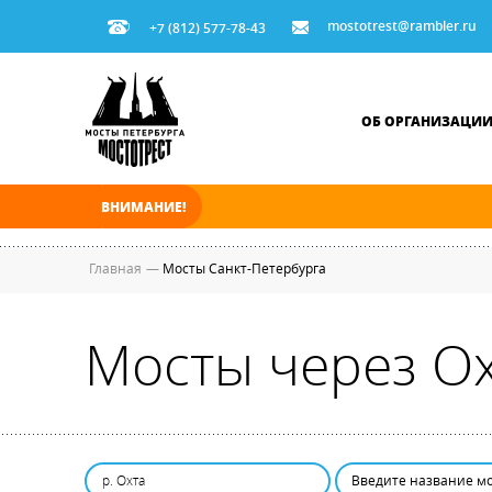
mostotrest@rambler.ru
+7 (812) 577-78-43
ОБ ОРГАНИЗАЦИ
ВНИМАНИЕ!
В ночь на 08.08.2026 мосты по Неве, Большо
Главная
—
Мосты Санкт-Петербурга
Мосты через Ох
р. Охта