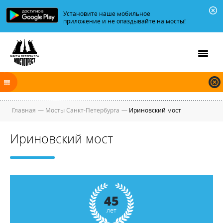
Установите наше мобильное
приложение и не опаздывайте на мосты!
В ночь на 09.08.2026 мосты по Неве, Большой и Малой Неве
разводятся по графику.
Главная
—
Мосты Санкт-Петербурга
—
Ириновский мост
Ириновский мост
45
лет