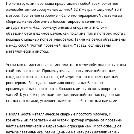
По конструкции переправа представляет собой трехпролетное
железобетонное сооружение длиной 62,3 метра и шириной 35,8
метров. Пролетное строение – балочно-неразрезной системы из
сборных железобетонных блоков таврового сечения с
диафрагмами. Над промежуточными опорами эти блоки
объединяются в единое целое, как по длине, так и поперек моста с
помощью мощных поперечных балок. Такие же балки объединены
между собой плитой проезжей части. Фасады облицованы
металлическим листом.
Устои моста массивные из монолитного железобетона на высоком
свайном ростверке. Промежуточные опоры железобетонные,
каждая состоит из пяти стоек, объединенных низким свайным
ростверком. Благодаря наличию поперечных балок на
промежуточных опорах потребовалось лишь по пять опорных
частей. К устоям примыкает низкая железобетонная подпорная
стенка с откосами, укрепленными железобетонными плитами.
Перила моста металлические сварные простого рисунка, с
гранитными парапетами на устоях. Тротуар отделен от проезжей
части металлическим барьерным ограждением. Мост освещают
четыре светильника, размещенные на четырех металлических