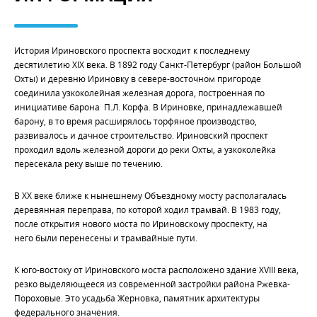
История Ириновского проспекта восходит к последнему
десятилетию XIX века. В 1892 году Санкт-Петербург (район Большой
Охты) и деревню Ириновку в севере-восточном пригороде
соединила узкоколейная железная дорога, построенная по
инициативе барона П.Л. Корфа. В Ириновке, принадлежавшей
барону, в то время расширялось торфяное производство,
развивалось и дачное строительство. Ириновский проспект
проходил вдоль железной дороги до реки Охты, а узкоколейка
пересекала реку выше по течению.
В XX веке ближе к нынешнему Объездному мосту располагалась
деревянная переправа, по которой ходил трамвай. В 1983 году,
после открытия нового моста по Ириновскому проспекту, на
него были перенесены и трамвайные пути.
К юго-востоку от Ириновского моста расположено здание XVIII века,
резко выделяющееся из современной застройки района Ржевка-
Пороховые. Это усадьба Жерновка, памятник архитектуры
федерального значения.