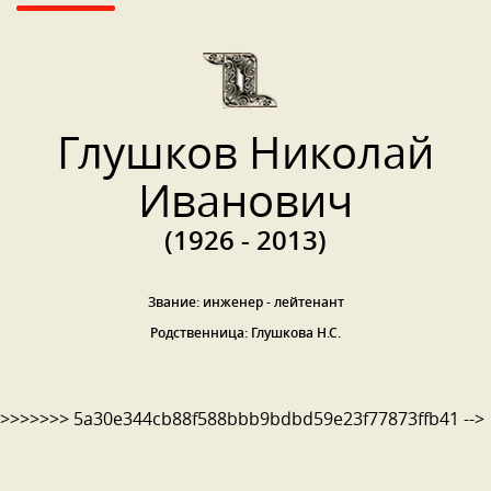
Глушков Николай
Иванович
(1926 - 2013)
Звание: инженер - лейтенант
Родственница: Глушкова Н.С.
>>>>>>> 5a30e344cb88f588bbb9bdbd59e23f77873ffb41 -->