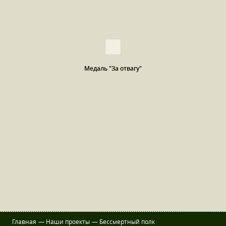
Медаль "За отвагу"
Главная
—
Наши проекты
—
Бессмертный полк