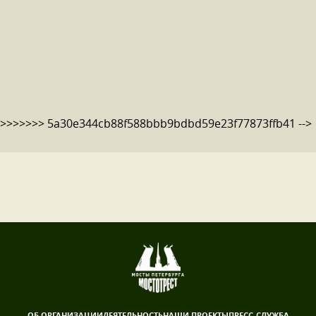
>>>>>>> 5a30e344cb88f588bbb9bdbd59e23f77873ffb41 -->
ОБ ОРГАНИЗАЦИИ
ДЕЯТЕЛЬНОСТЬ
НАШИ ПРОЕКТЫ
ПРЕСС-СЛУЖБА