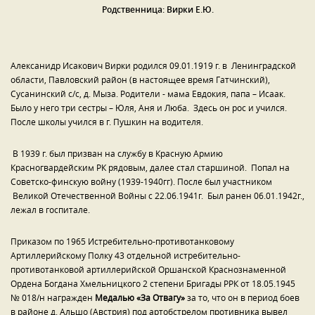
Родственница: Вирки Е.Ю.
Алексанидр Исакович Вирки родился 09.01.1919 г. в Ленинградской
области, Павловский район (в настоящее время Гатчинский),
Сусанинский с/с, д. Мыза. Родители - мама Евдокия, папа – Исаак.
Было у него три сестры – Юля, Аня и Люба. Здесь он рос и учился.
После школы учился в г. Пушкин на водителя.
В 1939 г. был призван на службу в Красную Армию
Красногвардейским РК рядовым, далее стал старшиной. Попал на
Советско-финскую войну (1939-1940гг). После был участником
Великой Отечественной Войны с 22.06.1941г. Был ранен 06.01.1942г.,
лежал в госпитале.
Приказом по 1965 Истребительно-противотанковому
Артиллерийскому Полку 43 отдельной истребительно-
противотанковой артиллерийской Оршанской Краснознаменной
Ордена Богдана Хмельницкого 2 степени Бригады РРК от 18.05.1945
№ 018/н награжден
Медалью «За Отвагу»
за то, что он в период боев
в районе д. Альшо (Австрия) под артобстрелом противника вывел