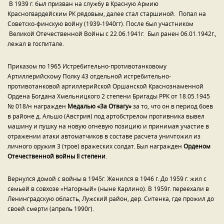
В 1939 г. был призван на службу в Красную Армию
Красногвардейским РК рядовым, далее стал старшиной. Попал на
Советско-финскую войну (1939-1940гг). После был участником
Великой Отечественной Войны с 22.06.1941г. Был ранен 06.01.1942г.,
лежал в госпитале.
Приказом по 1965 Истребительно-противотанковому
Артиллерийскому Полку 43 отдельной истребительно-
противотанковой артиллерийской Оршанской Краснознаменной
Ордена Богдана Хмельницкого 2 степени Бригады РРК от 18.05.1945
№ 018/н награжден
Медалью «За Отвагу»
за то, что он в период боев
в районе д. Альшо (Австрия) под артобстрелом противника вывел
машину и пушку на новую огневую позицию и принимая участие в
отражении атаки автоматчиков в составе расчета уничтожил из
личного оружия 3 (трое) вражеских солдат. Был награжден
Орденом
Отечественной войны
II
степени
.
Вернулся домой с войны в 1945г. Женился в 1946 г. До 1959 г. жил с
семьей в совхозе «Нагорный» (ныне Карлино). В 1959г. переехали в
Ленинградскую область, Лужский район, дер. Ситенка, где прожил до
своей смерти (апрель 1990г).