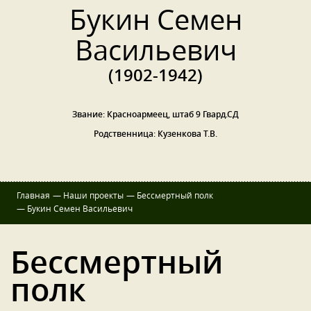
Букин Семен
Васильевич
(1902-1942)
Звание: Красноармеец, штаб 9 Гвард.СД
Родственница: Кузенкова Т.В.
Главная
—
Наши проекты
—
Бессмертный полк
—
Букин Семен Васильевич
Бессмертный
полк