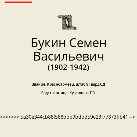
Букин Семен
Васильевич
(1902-1942)
Звание: Красноармеец, штаб 9 Гвард.СД
Родственница: Кузенкова Т.В.
>>>>>>> 5a30e344cb88f588bbb9bdbd59e23f77873ffb41 -->