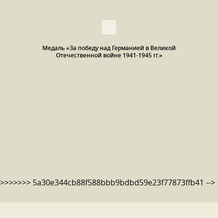
Медаль «За победу над Германией в Великой
Отечественной войне 1941-1945 гг.»
>>>>>>> 5a30e344cb88f588bbb9bdbd59e23f77873ffb41 -->