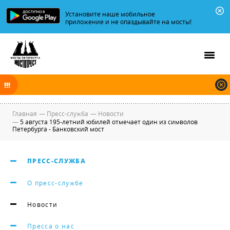
Установите наше мобильное
приложение и не опаздывайте на мосты!
В ночь на 09.08.2026 мосты по Неве, Большой и Малой Неве
разводятся по графику.
Главная
—
Пресс-служба
—
Новости
—
5 августа 195-летний юбилей отмечает один из символов
Петербурга - Банковский мост
ПРЕСС-СЛУЖБА
О пресс-службе
Новости
Пресса о нас