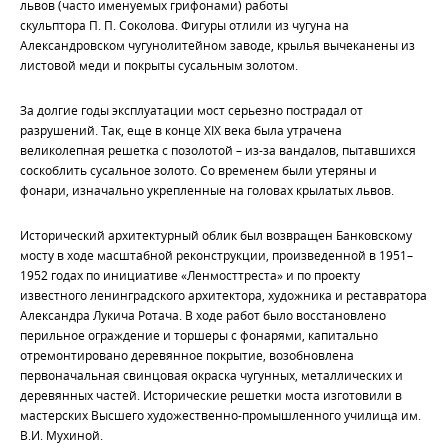
львов (часто именуемых грифонами) работы
скульптора П. П. Соколова. Фигуры отлили из чугуна на
Александровском чугунолитейном заводе, крылья вычеканены из
листовой меди и покрыты сусальным золотом.
За долгие годы эксплуатации мост серьезно пострадал от
разрушений. Так, еще в конце XIХ века была утрачена
великолепная решетка с позолотой – из-за вандалов, пытавшихся
соскоблить сусальное золото. Со временем были утеряны и
фонари, изначально укрепленные на головах крылатых львов.
Исторический архитектурный облик был возвращен Банковскому
мосту в ходе масштабной реконструкции, произведенной в 1951–
1952 годах по инициативе «Ленмосттреста» и по проекту
известного ленинградского архитектора, художника и реставратора
Александра Лукича Ротача. В ходе работ было восстановлено
перильное ограждение и торшеры с фонарями, капитально
отремонтировано деревянное покрытие, возобновлена
первоначальная свинцовая окраска чугунных, металлических и
деревянных частей. Исторические решетки моста изготовили в
мастерских Высшего художественно-промышленного училища им.
В.И. Мухиной.