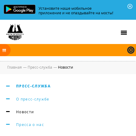
Установите наше мобильное
приложение и не опаздывайте на мосты!
В ночь на 09.08.2026 мосты по Неве, Большой и Малой Неве
разводятся по графику.
Главная
—
Пресс-служба
—
Новости
ПРЕСС-СЛУЖБА
О пресс-службе
Новости
Пресса о нас