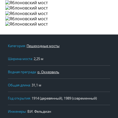
Категория:
Пешеходные мосты
Ширина моста:
2,25 м
Водная преграда:
р. Оккервиль
Общая длина:
31,1 м
Год открытия:
1914 (деревянный), 1989 (современный)
Инженеры:
В.И. Фельдман