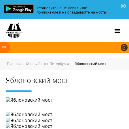
Установите наше мобильное
приложение и не опаздывайте на мосты!
В ночь на 10.08.2026 Биржевой мост и Тучков мост по Малой Неве
разводятся с 03:35 до 04:55. Остальные мосты разводятся по графику.
Главная
—
Мосты Санкт-Петербурга
—
Яблоновский мост
Яблоновский мост