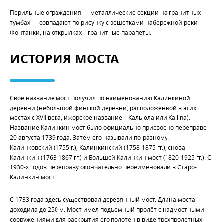
Перильные ограждения — металлические секции на гранитных
тумбах — совпадают по рисунку с решетками набережной реки
Фонтанки, на открылках – гранитные парапеты.
ИСТОРИЯ МОСТА
Своё название мост получил по наименованию Калинкиной
деревни (небольшой финской деревни, расположенной в этих
местах с XVII века, ижорское название – Кальюла или Kallina).
Название Калинкин мост было официально присвоено переправе
20 августа 1739 года. Затем его называли по-разному:
Калинковский (1755 г.), Калинкинский (1758-1875 гг.), снова
Калинкин (1763-1867 гг.) и Большой Калинкин мост (1820-1925 гг.). С
1930-х годов переправу окончательно переименовали в Старо-
Калинкин мост.
С 1733 года здесь существовал деревянный мост. Длина моста
доходила до 250 м. Мост имел подъемный пролёт с надмостными
сооружениями для раскрытия его полотен в виде трехпролетных