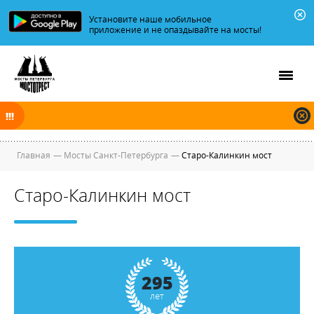
Установите наше мобильное
приложение и не опаздывайте на мосты!
В ночь на 08.08.2026 мосты по Неве и Большой Неве разводятся по
графику.
Главная
—
Мосты Санкт-Петербурга
—
Старо-Калинкин мост
Старо-Калинкин мост
295
лет