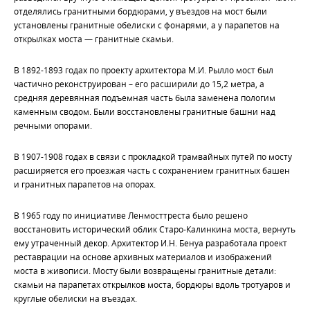
отделялись гранитными бордюрами, у въездов на мост были
установлены гранитные обелиски с фонарями, а у парапетов на
открылках моста — гранитные скамьи.
В 1892-1893 годах по проекту архитектора М.И. Рылло мост был
частично реконструирован – его расширили до 15,2 метра, а
средняя деревянная подъемная часть была заменена пологим
каменным сводом. Были восстановлены гранитные башни над
речными опорами.
В 1907-1908 годах в связи с прокладкой трамвайных путей по мосту
расширяется его проезжая часть с сохранением гранитных башен
и гранитных парапетов на опорах.
В 1965 году по инициативе Ленмосттреста было решено
восстановить исторический облик Старо-Калинкина моста, вернуть
ему утраченный декор. Архитектор И.Н. Бенуа разработала проект
реставрации на основе архивных материалов и изображений
моста в живописи. Мосту были возвращены гранитные детали:
скамьи на парапетах открылков моста, бордюры вдоль тротуаров и
круглые обелиски на въездах.