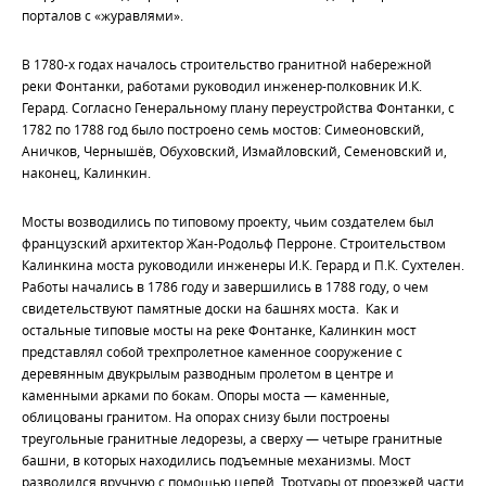
порталов с «журавлями».
В 1780-х годах началось строительство гранитной набережной
реки Фонтанки, работами руководил инженер-полковник И.К.
Герард. Согласно Генеральному плану переустройства Фонтанки, с
1782 по 1788 год было построено семь мостов: Симеоновский,
Аничков, Чернышёв, Обуховский, Измайловский, Семеновский и,
наконец, Калинкин.
Мосты возводились по типовому проекту, чьим создателем был
французский архитектор Жан-Родольф Перроне. Строительством
Калинкина моста руководили инженеры И.К. Герард и П.К. Сухтелен.
Работы начались в 1786 году и завершились в 1788 году, о чем
свидетельствуют памятные доски на башнях моста. Как и
остальные типовые мосты на реке Фонтанке, Калинкин мост
представлял собой трехпролетное каменное сооружение с
деревянным двукрылым разводным пролетом в центре и
каменными арками по бокам. Опоры моста — каменные,
облицованы гранитом. На опорах снизу были построены
треугольные гранитные ледорезы, а сверху — четыре гранитные
башни, в которых находились подъемные механизмы. Мост
разводился вручную с помощью цепей. Тротуары от проезжей части