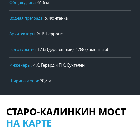
Общая длина:
61,6 м
Водная преграда:
р. Фонтанка
Архитекторы:
Ж-Р. Перроне
Год открытия:
1733 (деревянный), 1788 (каменный)
Инженеры:
И.К. Герард и П.К. Сухтелен
Ширина моста:
30,8 м
СТАРО-КАЛИНКИН МОСТ
НА КАРТЕ