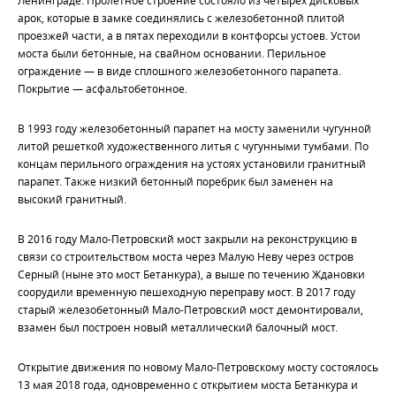
арок, которые в замке соединялись с железобетонной плитой
проезжей части, а в пятах переходили в контфорсы устоев. Устои
моста были бетонные, на свайном основании. Перильное
ограждение — в виде сплошного железобетонного парапета.
Покрытие — асфальтобетонное.
В 1993 году железобетонный парапет на мосту заменили чугунной
литой решеткой художественного литья с чугунными тумбами. По
концам перильного ограждения на устоях установили гранитный
парапет. Также низкий бетонный поребрик был заменен на
высокий гранитный.
В 2016 году Мало-Петровский мост закрыли на реконструкцию в
связи со строительством моста через Малую Неву через остров
Серный (ныне это мост Бетанкура), а выше по течению Ждановки
соорудили временную пешеходную переправу мост. В 2017 году
старый железобетонный Мало-Петровский мост демонтировали,
взамен был построен новый металлический балочный мост.
Открытие движения по новому Мало-Петровскому мосту состоялось
13 мая 2018 года, одновременно с открытием моста Бетанкура и