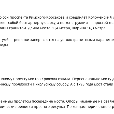
о оси проспекта Римского-Корсакова и соединяет Коломенский 
ляет собой бесшарнирную арку, а по конструкции — простой же
аны гранитом. Длина моста 30,4 метра, ширина 16,3 метра.
 тумб — решетки завершаются на устоях гранитными парапетам
ходы.
иповому проекту мостов Крюкова канала. Первоначально мосту д
ному поблизости Никольскому собору. А с 1795 года мост стал
ъемным пролетом посередине моста. Опоры каменные на свайн
лические решетки простого рисунка. По концам перильного о