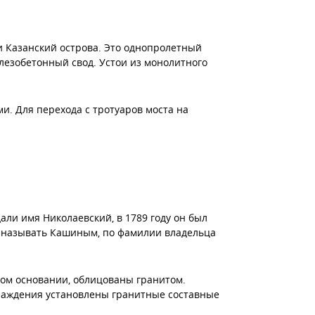
и Казанский острова. Это однопролетный
лезобетонный свод. Устои из монолитного
и. Для перехода с тротуаров моста на
али имя Николаевский, в 1789 году он был
и называть Кашиным, по фамилии владельца
ом основании, облицованы гранитом.
граждения установлены гранитные составные