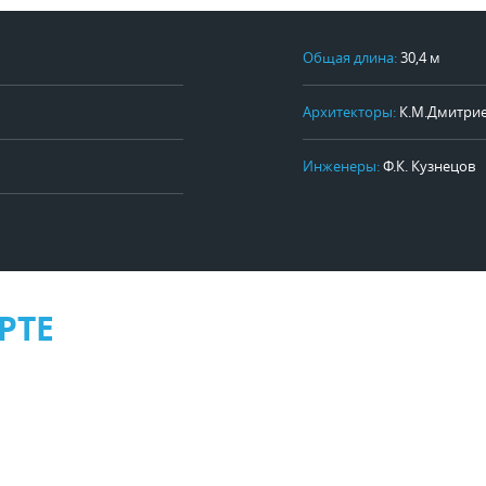
Общая длина:
30,4 м
Архитекторы:
К.М.Дмитри
Инженеры:
Ф.К. Кузнецов
РТЕ