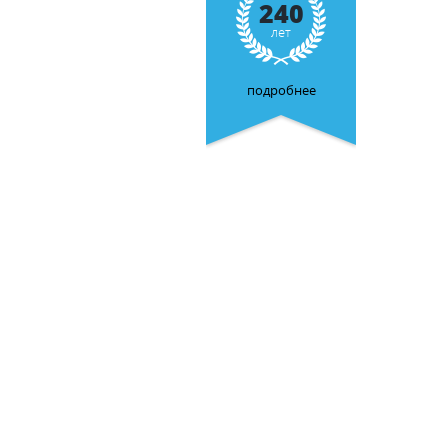
240
лет
подробнее