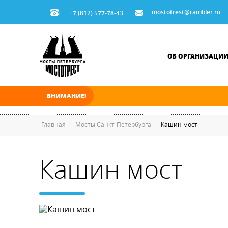
mostotrest@rambler.ru
+7 (812) 577-78-43
ОБ ОРГАНИЗАЦИ
ВНИМАНИЕ!
В ночь на 07.08.2026 мосты по Неве, Большо
Главная
—
Мосты Санкт-Петербурга
—
Кашин мост
Кашин мост