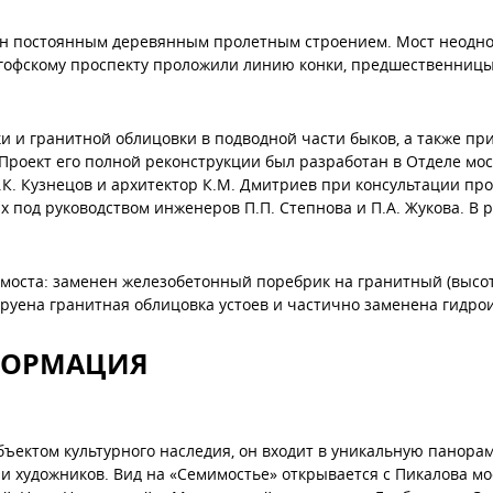
енен постоянным деревянным пролетным строением. Мост неодн
нгофскому проспекту проложили линию конки, предшественницы 
ки и гранитной облицовки в подводной части быков, а также п
Проект его полной реконструкции был разработан в Отделе м
.К. Кузнецов и архитектор К.М. Дмитриев при консультации про
ах под руководством инженеров П.П. Степнова и П.А. Жукова. В
 моста: заменен железобетонный поребрик на гранитный (высо
руена гранитная облицовка устоев и частично заменена гидро
ФОРМАЦИЯ
ъектом культурного наследия, он входит в уникальную панора
 художников. Вид на «Семимостье» открывается с Пикалова мос