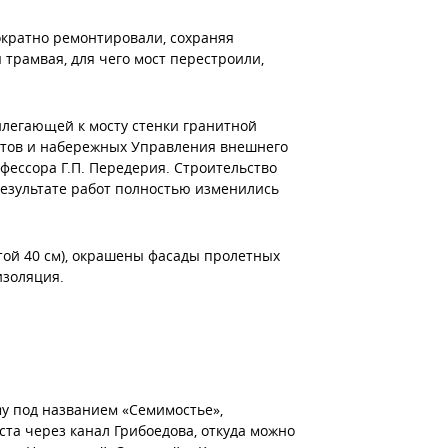
ократно ремонтировали, сохраняя
трамвая, для чего мост перестроили,
рилегающей к мосту стенки гранитной
остов и набережных Управления внешнего
фессора Г.П. Передерия. Строительство
 результате работ полностью изменились
той 40 см), окрашены фасады пролетных
изоляция.
му под названием «Семимостье»,
та через канал Грибоедова, откуда можно