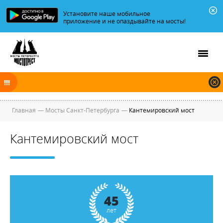
Установите наше мобильное
приложение и не опаздывайте на мосты!
В ночь на 07.08.2026 мосты по Неве, Большой и Малой Неве
разводятся по графику.
Главная
—
Мосты Санкт-Петербурга
—
Кантемировский мост
Кантемировский мост
45
лет