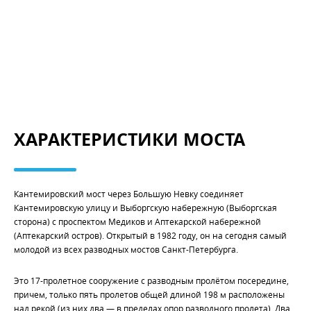
ХАРАКТЕРИСТИКИ МОСТА
Кантемировский мост через Большую Невку соединяет
Кантемировскую улицу и Выборгскую набережную (Выборгская
сторона) с проспектом Медиков и Аптекарской набережной
(Аптекарский остров). Открытый в 1982 году, он на сегодня самый
молодой из всех разводных мостов Санкт-Петербурга.
Это 17-пролетное сооружение с разводным пролётом посередине,
причем, только пять пролетов общей длиной 198 м расположены
над рекой (из них два — в пределах опор разводного пролета). Два