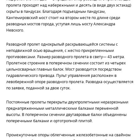
пролета проходят над набережными и десять (в виде двух эстакад)
скрыты в пандусах. Благодаря подъездным пандусам,
Кантемировский мост стоит на втором месте по длине среди
разводных мостов города, уступая лишь мосту Александра
Невского.
Разводной пролет однокрылый раскрывающейся системы с
неподвижной осью вращения, с жестко прикрепленными
противовесами. Размер разводного пролета в свету— 43 метра.
Пролетное строение в поперечном сечении состоит из четырех
цельносварных главных балок. Мост разводится посредством
гидравлического привода. Пульт управления расположен в
левобережной опоре разводного пролета. Разводка осуществляется
по заявке, поданной за двое суток.
Постоянные пролеты перекрыты двухпролетными неразрезными
преднапряженными металлическими балками переменной
высоты. В поперечном сечении двутавровые балки объединены
поперечными балками и ортотропной плитой.
Промежуточные опоры облегченные железобетонные на свайном