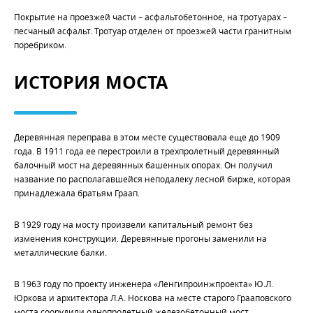
Покрытие на проезжей части – асфальтобетонное, на тротуарах –
песчаный асфальт. Тротуар отделен от проезжей части гранитным
поребриком.
ИСТОРИЯ МОСТА
Деревянная переправа в этом месте существовала еще до 1909
года. В 1911 года ее перестроили в трехпролетный деревянный
балочный мост на деревянных башенных опорах. Он получил
название по располагавшейся неподалеку лесной бирже, которая
принадлежала братьям Граап.
В 1929 году на мосту произвели капитальный ремонт без
изменения конструкции. Деревянные прогоны заменили на
металлические балки.
В 1963 году по проекту инженера «Ленгипроинжпроекта» Ю.Л.
Юркова и архитектора Л.А. Носкова на месте старого Грааповского
моста соорудили однопролетный железобетонный мост