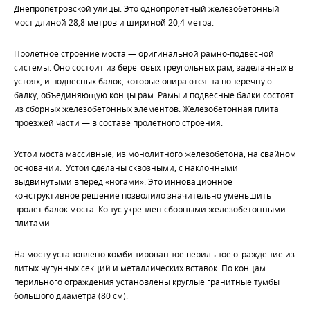
Днепропетровской улицы. Это однопролетный железобетонный
мост длиной 28,8 метров и шириной 20,4 метра.
Пролетное строение моста — оригинальной рамно-подвесной
системы. Оно состоит из береговых треугольных рам, заделанных в
устоях, и подвесных балок, которые опираются на поперечную
балку, объединяющую концы рам. Рамы и подвесные балки состоят
из сборных железобетонных элементов. Железобетонная плита
проезжей части — в составе пролетного строения.
Устои моста массивные, из монолитного железобетона, на свайном
основании. Устои сделаны сквозными, с наклонными
выдвинутыми вперед «ногами». Это инновационное
конструктивное решение позволило значительно уменьшить
пролет балок моста. Конус укреплен сборными железобетонными
плитами.
На мосту установлено комбинированное перильное ограждение из
литых чугунных секций и металлических вставок. По концам
перильного ограждения установлены круглые гранитные тумбы
большого диаметра (80 см).