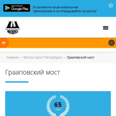
Установите наше мобильное
приложение и не опаздывайте на мосты!
В ночь на 10.08.2026 мосты по Неве, Большой и Малой Неве
разводятся по графику.
Главная
—
Мосты Санкт-Петербурга
—
Грааповский мост
Грааповский мост
65
лет