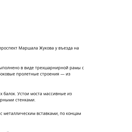
проспект Маршала Жукова у въезда на
выполнено в виде трехшарнирной рамы с
боковые пролетные строения — из
х балок. Устои моста массивные из
орными стенками.
с металлическим вставками, по концам