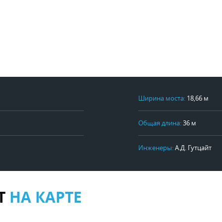
Ширина моста:
18,66 м
Общая длина:
36 м
Инженеры:
А.Д. Гутцайт
Т
НА КАРТЕ