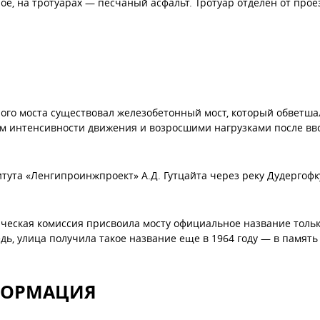
ое, на тротуарах — песчаный асфальт. Тротуар отделен от про
ого моста существовал железобетонный мост, который обветша
ом интенсивности движения и возросшими нагрузками после вв
итута «Ленгипроинжпроект» А.Д. Гутцайта через реку Дудерго
ческая комиссия присвоила мосту официальное название тольк
дь, улица получила такое название еще в 1964 году — в память
ФОРМАЦИЯ