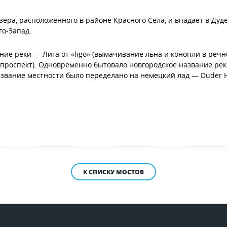
зера, расположенного в районе Красного Села, и впадает в Дуд
го-Запад.
ние реки — Лига от «ligo» (вымачивание льна и конопли в реч
 проспект). Одновременно бытовало новгородское название реки
вание местности было переделано на немецкий лад — Duder Ho
К СПИСКУ МОСТОВ