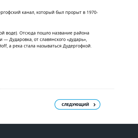
ергофский канал, который был прорыт в 1970-
ной воде). Отсюда пошло название района
 — Дударовка, от славянского «дударь»,
ff, а река стала называться Дудергофкой.
СЛЕДУЮЩИЙ