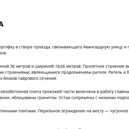
А
ергофку в створе проезда, связывающего Авангардную улицу и 
оне.
ной 36 метров и шириной 18,66 метров. Пролетное строение 
и строениями, являющимися продолжением ригеля. Ригель и 
блоков таврового сечения.
лезобетонная плита проезжей части включена в работу главны
ании, облицованы гранитом. Устои сопряжены с низкими подп
етонными плитами. Перильное ограждение на мосту — чугунное 