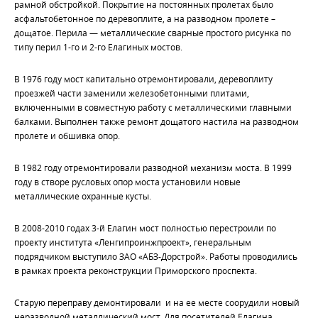
рамной обстройкой. Покрытие на постоянных пролетах было
асфальтобетонное по деревоплите, а на разводном пролете –
дощатое. Перила — металлические сварные простого рисунка по
типу перил 1-го и 2-го Елагиных мостов.
В 1976 году мост капитально отремонтировали, деревоплиту
проезжей части заменили железобетонными плитами,
включенными в совместную работу с металлическими главными
балками. Выполнен также ремонт дощатого настила на разводном
пролете и обшивка опор.
В 1982 году отремонтировали разводной механизм моста. В 1999
году в створе русловых опор моста установили новые
металлические охранные кусты.
В 2008-2010 годах 3-й Елагин мост полностью перестроили по
проекту института «Ленгипроинжпроект», генеральным
подрядчиком выступило ЗАО «АБЗ-Дорстрой». Работы проводились
в рамках проекта реконструкции Приморского проспекта.
Старую переправу демонтировали и на ее месте соорудили новый
неразводной металлический мост. Для посетителей Елагина