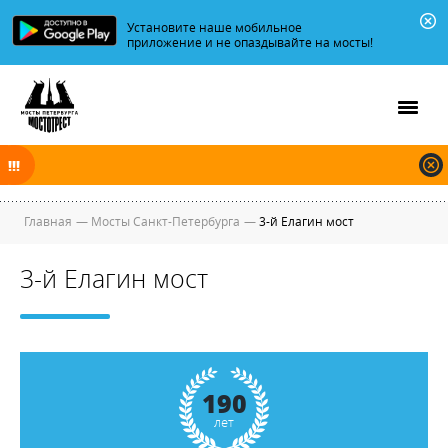
Установите наше мобильное
приложение и не опаздывайте на мосты!
В ночь на 09.08.2026 мосты по Неве, Большой и Малой Неве
разводятся по графику.
Главная
—
Мосты Санкт-Петербурга
—
3-й Елагин мост
3-й Елагин мост
190
лет