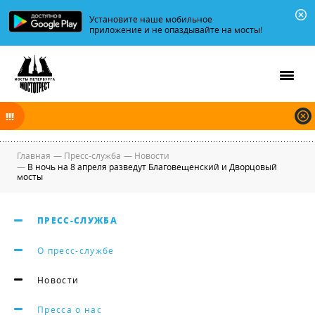
Установите наше мобильное
приложение и не опаздывайте на мосты!
В ночь на 06.08.2026 мосты по Неве и Большой Неве разводятся по
графику.
Главная
—
Пресс-служба
—
Новости
—
В ночь на 8 апреля разведут Благовещенский и Дворцовый
мосты
ПРЕСС-СЛУЖБА
О пресс-службе
Новости
Пресса о нас