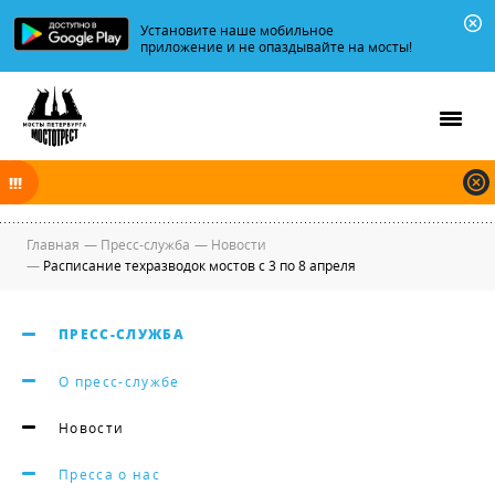
Установите наше мобильное
приложение и не опаздывайте на мосты!
В ночь на 09.08.2026 мосты по Неве, Большой и Малой Неве
разводятся по графику.
Главная
—
Пресс-служба
—
Новости
—
Расписание техразводок мостов с 3 по 8 апреля
ПРЕСС-СЛУЖБА
О пресс-службе
Новости
Пресса о нас