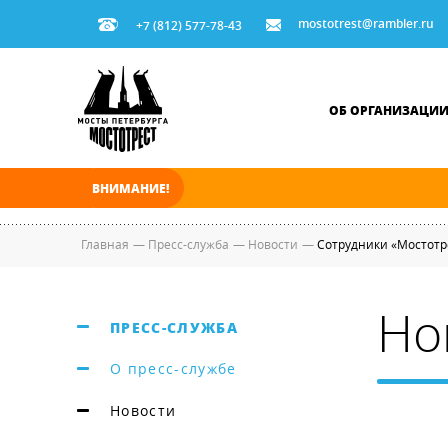
mostotrest@rambler.ru
+7 (812) 577-78-43
ОБ ОРГАНИЗАЦИ
ВНИМАНИЕ!
В ночь на 08.08.2026 мосты по Неве и Больш
Главная
—
Пресс-служба
—
Новости
—
Сотрудники «Мостотр
Но
ПРЕСС-СЛУЖБА
О пресс-службе
Новости