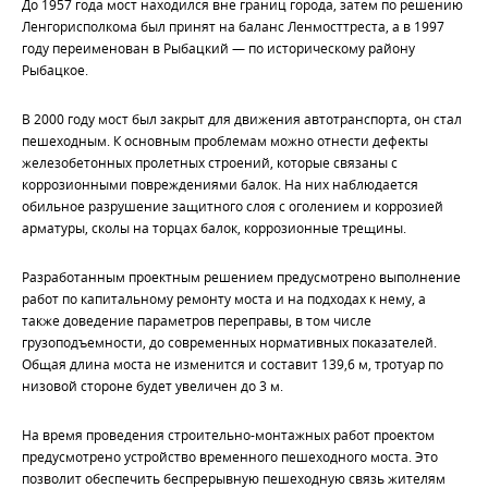
До 1957 года мост находился вне границ города, затем по решению
Ленгорисполкома был принят на баланс Ленмосттреста, а в 1997
году переименован в Рыбацкий — по историческому району
Рыбацкое.
В 2000 году мост был закрыт для движения автотранспорта, он стал
пешеходным. К основным проблемам можно отнести дефекты
железобетонных пролетных строений, которые связаны с
коррозионными повреждениями балок. На них наблюдается
обильное разрушение защитного слоя с оголением и коррозией
арматуры, сколы на торцах балок, коррозионные трещины.
Разработанным проектным решением предусмотрено выполнение
работ по капитальному ремонту моста и на подходах к нему, а
также доведение параметров переправы, в том числе
грузоподъемности, до современных нормативных показателей.
Общая длина моста не изменится и составит 139,6 м, тротуар по
низовой стороне будет увеличен до 3 м.
На время проведения строительно-монтажных работ проектом
предусмотрено устройство временного пешеходного моста. Это
позволит обеспечить беспрерывную пешеходную связь жителям