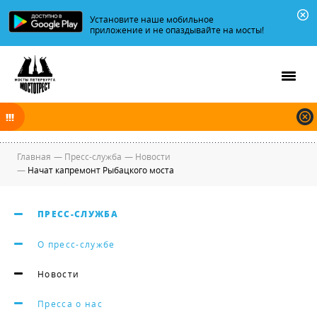
Установите наше мобильное
приложение и не опаздывайте на мосты!
В ночь на 09.08.2026 мосты по Неве, Большой и Малой Неве
разводятся по графику.
Главная
—
Пресс-служба
—
Новости
—
Начат капремонт Рыбацкого моста
ПРЕСС-СЛУЖБА
О пресс-службе
Новости
Пресса о нас