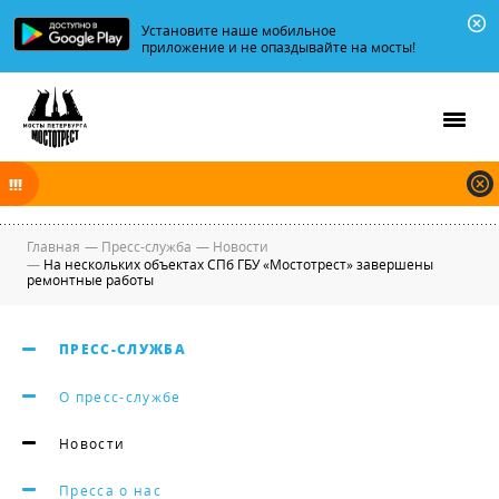
Установите наше мобильное
приложение и не опаздывайте на мосты!
В ночь на 07.08.2026 мосты по Неве, Большой и Малой Неве
разводятся по графику.
Главная
—
Пресс-служба
—
Новости
—
На нескольких объектах СПб ГБУ «Мостотрест» завершены
ремонтные работы
ПРЕСС-СЛУЖБА
О пресс-службе
Новости
Пресса о нас