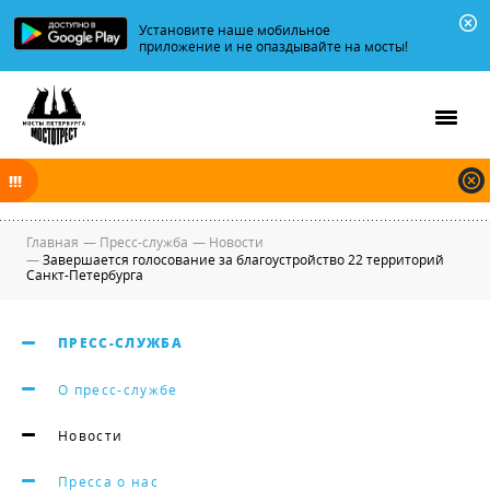
Установите наше мобильное
приложение и не опаздывайте на мосты!
В ночь на 10.08.2026 мосты по Неве, Большой и Малой Неве
разводятся по графику.
Главная
—
Пресс-служба
—
Новости
—
Завершается голосование за благоустройство 22 территорий
Санкт-Петербурга
ПРЕСС-СЛУЖБА
О пресс-службе
Новости
Пресса о нас