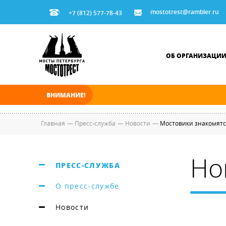
mostotrest@rambler.ru
+7 (812) 577-78-43
ОБ ОРГАНИЗАЦИ
ВНИМАНИЕ!
В ночь на 08.08.2026 мосты по Неве, Большо
Главная
—
Пресс-служба
—
Новости
—
Мостовики знакомятс
Но
ПРЕСС-СЛУЖБА
О пресс-службе
Новости