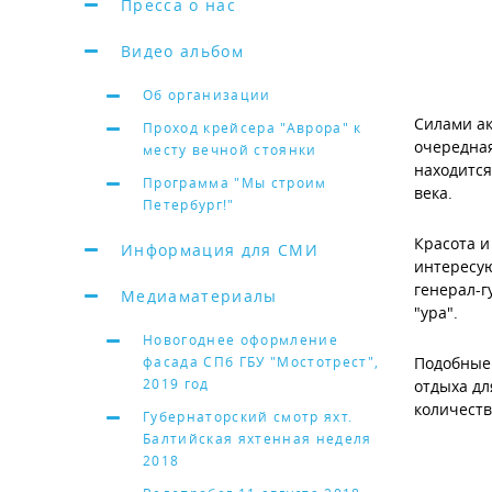
Пресса о нас
Видео альбом
Об организации
Силами ак
Проход крейсера "Аврора" к
очередная
месту вечной стоянки
находится
Программа "Мы строим
века.
Петербург!"
Красота и
Информация для СМИ
интересую
генерал-г
Медиаматериалы
"ура".
Новогоднее оформление
фасада СПб ГБУ "Мостотрест",
Подобные 
2019 год
отдыха дл
количеств
Губернаторский смотр яхт.
Балтийская яхтенная неделя
2018