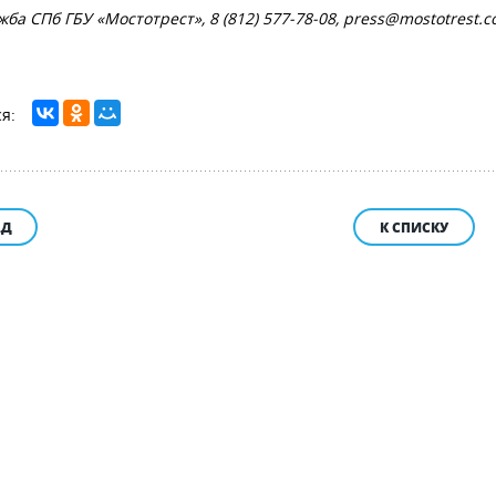
жба СПб ГБУ «Мостотрест», 8 (812) 577-78-08,
press@mostotrest.
АД
К СПИСКУ