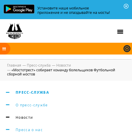
Установите наше мобильное
приложение и не опаздывайте на мосты!
В ночь на 09.08.2026 мосты по Неве, Большой и Малой Неве
разводятся по графику.
Главная
—
Пресс-служба
—
Новости
—
«Мостотрест» собирает команду болельщиков Футбольной
сборной мостов
ПРЕСС-СЛУЖБА
О пресс-службе
Новости
Пресса о нас