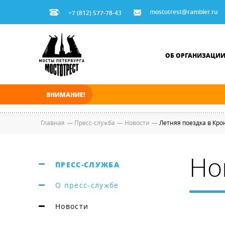
mostotrest@rambler.ru
+7 (812) 577-78-43
ОБ ОРГАНИЗАЦИ
ВНИМАНИЕ!
В ночь на 07.08.2026 мосты по Неве, Большо
Главная
—
Пресс-служба
—
Новости
—
Летняя поездка в Кр
Но
ПРЕСС-СЛУЖБА
О пресс-службе
Новости