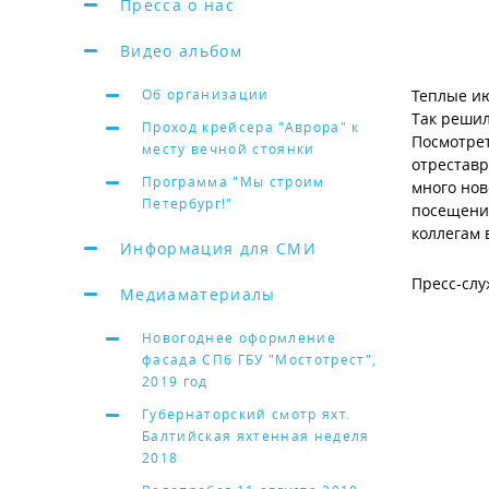
Пресса о нас
Видео альбом
Об организации
Теплые ию
Так решил
Проход крейсера "Аврора" к
Посмотрет
месту вечной стоянки
отреставр
Программа "Мы строим
много нов
Петербург!"
посещение
коллегам 
Информация для СМИ
Пресс-слу
Медиаматериалы
Новогоднее оформление
фасада СПб ГБУ "Мостотрест",
2019 год
Губернаторский смотр яхт.
Балтийская яхтенная неделя
2018