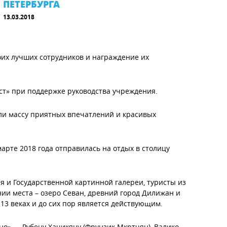
ПЕТЕРБУРГА
13.03.2018
оих лучших сотрудников и награждение их
т» при поддержке руководства учреждения.
ли массу приятных впечатлений и красивых
марте 2018 года отправилась на отдых в столицу
я и Государственной картинной галереи, туристы из
ии места – озеро Севан, древний город Дилижан и
13 веках и до сих пор является действующим.
о» — Рубену Хачикяну (Фрунзик Мкртчян), Валико