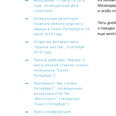
Велопробег 11 августа 2018
Мизандари
года, посвященный Дню
и особо п
строителя
Генеральная репетиция
Пять дней
Главного военно-морского
о поездке
парада в Санкт-Петербурге 26
еще много
июля 2018 года
Открытие фотовыставки
"Крылья мостов", 4 октября
2016 года
Проход крейсера "Аврора" к
месту вечной стоянки (сюжет
телеканала "Санкт-
Петербург")
Программа "Мы строим
Петербург!", посвященная
механикам СПб ГБУ
"Мостотрест" (телеканал
"Санкт-Петербург")
Пресс-конференция,