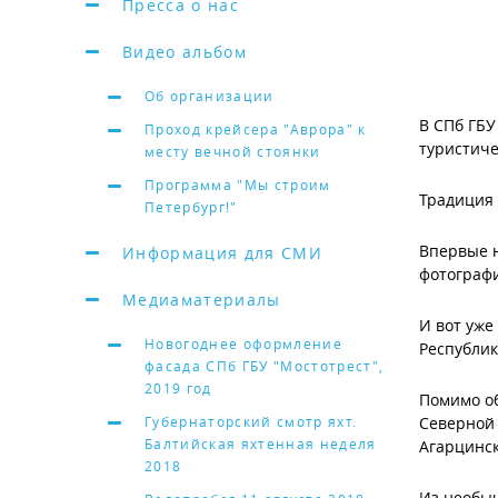
Пресса о нас
Видео альбом
Об организации
В СПб ГБУ
Проход крейсера "Аврора" к
туристиче
месту вечной стоянки
Программа "Мы строим
Традиция 
Петербург!"
Впервые н
Информация для СМИ
фотограф
Медиаматериалы
И вот уже
Новогоднее оформление
Республи
фасада СПб ГБУ "Мостотрест",
2019 год
Помимо об
Губернаторский смотр яхт.
Северной 
Балтийская яхтенная неделя
Агарцинск
2018
Из необыч