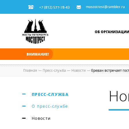
mostotrest@rambler.ru
+7 (812) 577-78-43
ОБ ОРГАНИЗАЦИ
ВНИМАНИЕ!
В ночь на 08.08.2026 мосты по Неве и Больш
Главная
—
Пресс-служба
—
Новости
—
Ереван встречает гос
Но
ПРЕСС-СЛУЖБА
О пресс-службе
Новости