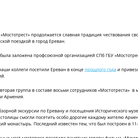
 «Мостотрест» продолжается славная традиция чествования св
ской поездкой в город Ереван.
была заложена профсоюзной организацией СПб ГБУ «Мостотрес
аши коллеги посетили Ереван в конце
прошлого года
и привез
ий.
 вторая группа в составе восьми сотрудников «Мостотреста» в 
ки Армения.
зорной экскурсии по Еревану и посещения Исторического музе
столицы смогли посетить особо дорогие каждому жителю Армен
ий монастырь. Последний известен тем, что был построен в 11-
ных мест мостовики посетили памятник героям фильма «Мимин