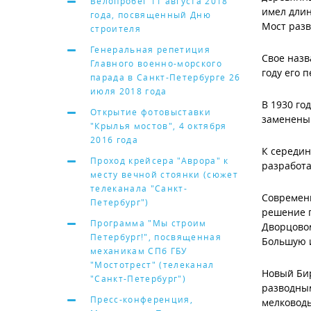
Велопробег 11 августа 2018
имел длин
года, посвященный Дню
Мост раз
строителя
Генеральная репетиция
Свое назв
Главного военно-морского
году его 
парада в Санкт-Петербурге 26
июля 2018 года
В 1930 го
Открытие фотовыставки
заменены 
"Крылья мостов", 4 октября
2016 года
К середин
Проход крейсера "Аврора" к
разработа
месту вечной стоянки (сюжет
телеканала "Санкт-
Современн
Петербург")
решение п
Программа "Мы строим
Дворцовом
Петербург!", посвященная
Большую 
механикам СПб ГБУ
"Мостотрест" (телеканал
Новый Бир
"Санкт-Петербург")
разводным
Пресс-конференция,
мелководь