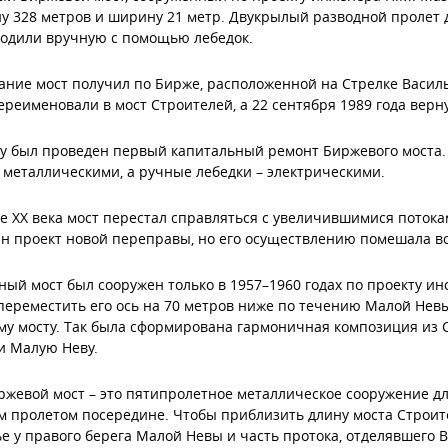
у 328 метров и ширину 21 метр. Двукрылый разводной пролет д
водили вручную с помощью лебедок.
ание мост получил по Бирже, расположенной на Стрелке Васильев
переименовали в мост Строителей, а 22 сентября 1989 года верн
ду был проведен первый капитальный ремонт Биржевого моста
металлическими, а ручные лебедки – электрическими.
е XX века мост перестал справляться с увеличившимися потокам
н проект новой переправы, но его осуществлению помешала в
ый мост был сооружен только в 1957–1960 годах по проекту и
ереместить его ось на 70 метров ниже по течению Малой Нев
у мосту. Так была сформирована гармоничная композиция из С
и Малую Неву.
жевой мост – это пятипролетное металлическое сооружение д
 пролетом посередине. Чтобы приблизить длину моста Строит
е у правого берега Малой Невы и часть протока, отделявшего 