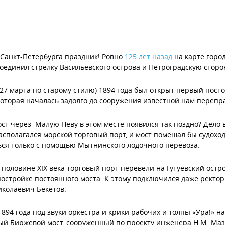
 Санкт-Петербурга праздник! Ровно
125 лет назад
на карте горо
оединил стрелку Васильевского острова и Петроградскую сторо
(27 марта по старому стилю) 1894 года был открыт первый по
которая началась задолго до сооружения известной нам перепр
ст через Малую Неву в этом месте появился так поздно? Дело в 
асполагался морской торговый порт, и мост помешал бы судоход
ся только с помощью Мытнинского лодочного перевоза.
 половине XIX века торговый порт перевели на Гутуевский остр
постройке постоянного моста. К этому подключился даже ректо
колаевич Бекетов.
1894 года под звуки оркестра и крики рабочих и толпы «Ура!»
й Биржевой мост, сооруженный по проекту инженера Н.М. Маз