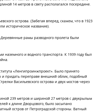
линой 14 метров в свету располагался посередине.
ского острова. (Забегая вперед, скажем, что в 1923
ули историческое название).
. Деревянные рамы разводного пролета были
и наземного и водного транспорта. К 1939 году был
ойна.
нститута «Ленгипроинжпроект». Было принято
ы и придать переправе внешний облик, подобный
трелки Васильевского острова и двух мостов через
линой 239 метров и шириной 27 метров с двукрылым
елей к длине Дворцового, было засыпано
Ватный остров от Петроградской стороны. Ватный