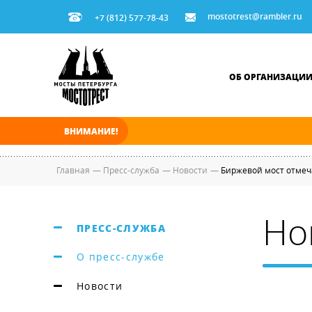
mostotrest@rambler.ru
+7 (812) 577-78-43
ОБ ОРГАНИЗАЦИ
ВНИМАНИЕ!
В ночь на 10.08.2026 мосты по Неве, Большо
Главная
—
Пресс-служба
—
Новости
—
Биржевой мост отмеч
Но
ПРЕСС-СЛУЖБА
О пресс-службе
Новости