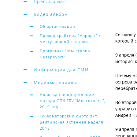
Пресса о нас
Видео альбом
Об организации
Сегодня у
Проход крейсера "Аврора" к
который с
месту вечной стоянки
Программа "Мы строим
9 апреля 
Петербург!"
история, 
Информация для СМИ
Почему мо
острова р
Медиаматериалы
перебрать
Новогоднее оформление
фасада СПб ГБУ "Мостотрест",
Во второй
2019 год
управу о 
Андрей Ни
Губернаторский смотр яхт.
Балтийская яхтенная неделя
2018
9 апреля 
деревянны