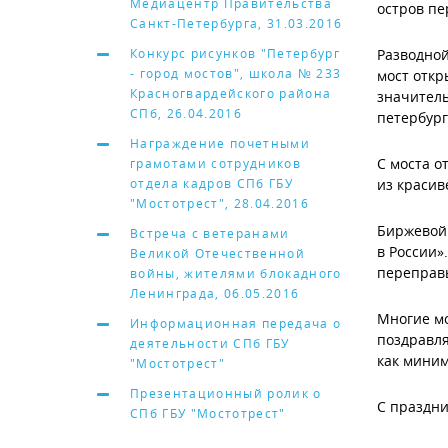
Медиацентр Правительства
остров пе
Санкт-Петербурга, 31.03.2016
Конкурс рисунков "Петербург
Разводной
- город мостов", школа № 233
мост откр
Красногвардейского района
значитель
СПб, 26.04.2016
петербург
Награждение почетными
С моста о
грамотами сотрудников
отдела кадров СПб ГБУ
из красив
"Мостотрест", 28.04.2016
Биржевой 
Встреча с ветеранами
в России»
Великой Отечественной
переправ
войны, жителями блокадного
Ленинграда, 06.05.2016
Многие мо
Информационная передача о
поздравля
деятельности СПб ГБУ
как миним
"Мостотрест"
Презентационный ролик о
С праздни
СПб ГБУ "Мостотрест"