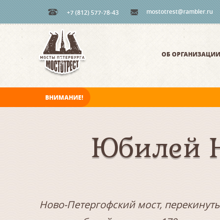
mostotrest@rambler.ru
+7 (812) 577-78-43
ОБ ОРГАНИЗАЦИ
ВНИМАНИЕ!
В ночь на 08.08.2026 мосты по Неве, Большо
Юбилей Н
Ново-Петергофский мост, перекинуты