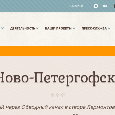
Вакансии
И
ДЕЯТЕЛЬНОСТЬ
НАШИ ПРОЕКТЫ
ПРЕСС-СЛУЖБА
й и Малой Неве разводятся по графику.
ово-Петергофск
й через Обводный канал в створе Лермонтовск