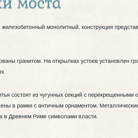
и моста
 железобетонный монолитный, конструкция предста
ваны гранитом. На открылках устоев установлен гр
х.
тья состоят из чугунных секций с перекрещенными 
лены в рамки с античным орнаментом. Металлически
х в Древнем Риме символами власти.