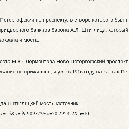
етергофский по проспекту, в створе которого был по
ридворного банкира барона А.Л. Штиглица, который 
вокзала и моста.
о поэта М.Ю. Лермонтова Ново-Петергофский проспек
вание не прижилось, и уже в 1916 году на картах Пе