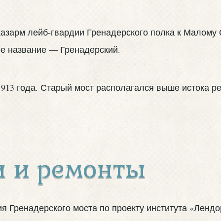
казарм лейб-гвардии Гренадерского полка к Малому
ое название — Гренадерский.
и и ремонты
ия Гренадерского моста по проекту института «Лендо