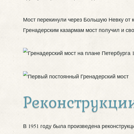
Мост перекинули через Большую Невку от 
Гренадерским казармам мост получил и св
Реконструкци
В 1951 году была произведена реконструкц