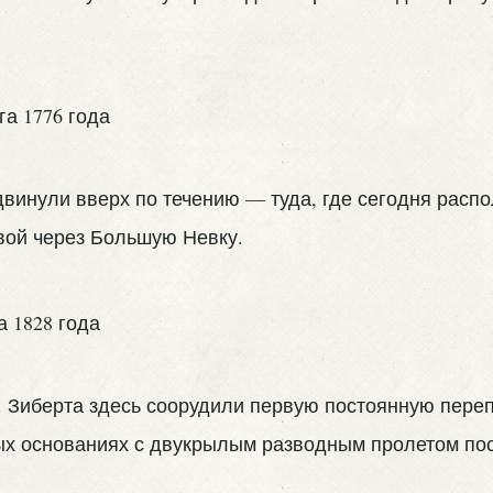
винули вверх по течению — туда, где сегодня расп
вой через Большую Невку.
С. Зиберта здесь соорудили первую постоянную пер
ых основаниях с двукрылым разводным пролетом по