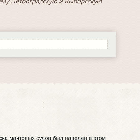
ему Петроградскую и Выборгскую
ка мачтовых судов был наведен в этом