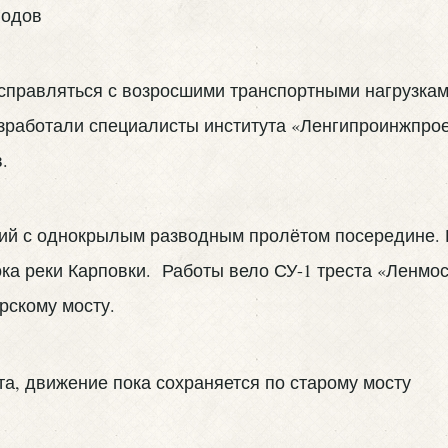
л справляться с возросшими транспортными нагрузка
азработали специалисты института «Ленгипроинжпрое
.
й с однокрылым разводным пролётом посередине. По
а реки Карповки. Работы вело СУ-1 треста «Ленмосто
рскому мосту.