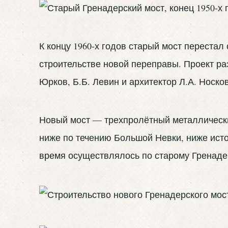
К концу 1960-х годов старый мост переста
строительстве новой переправы. Проект р
Юрков, Б.Б. Левин и архитектор Л.А. Носков
Новый мост — трехпролётный металлически
ниже по течению Большой Невки, ниже исток
время осуществлялось по старому Гренаде