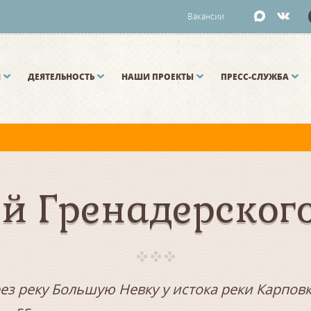
Вакансии
И
ДЕЯТЕЛЬНОСТЬ
НАШИ ПРОЕКТЫ
ПРЕСС-СЛУЖБА
й и Малой Неве разводятся по графику.
й Гренадерского
ез реку Большую Невку у истока реки Карповк