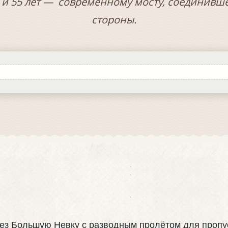
 и 55 лет — современному мосту, соединивш
стороны.
ез Большую Невку с разводным пролётом для пропус