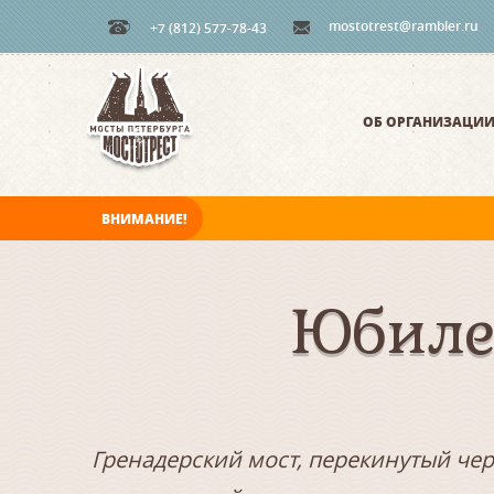
mostotrest@rambler.ru
+7 (812) 577-78-43
ОБ ОРГАНИЗАЦИ
ВНИМАНИЕ!
В ночь на 08.08.2026 мосты по Неве, Большо
Юбиле
Гренадерский мост, перекинутый чер