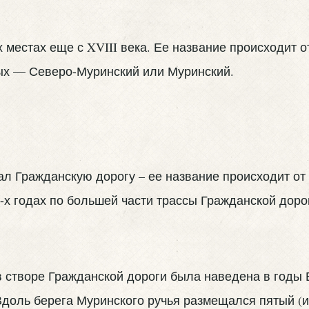
х местах еще с
XVIII
века. Ее название происходит о
ых — Северо-Муринский или Муринский.
л Гражданскую дорогу – ее название происходит от
0-х годах по большей части трассы Гражданской до
 створе Гражданской дороги была наведена в годы В
доль берега Муринского ручья размещался пятый (и