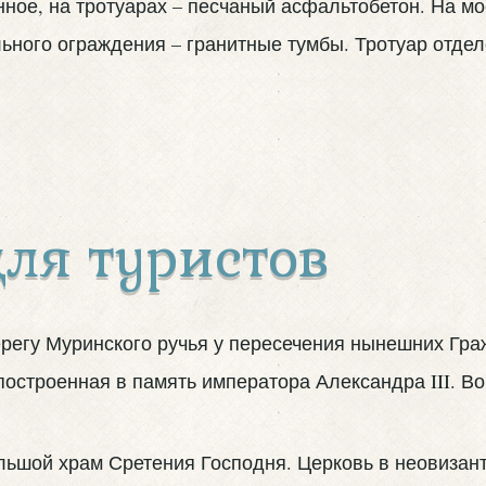
ное, на тротуарах – песчаный асфальтобетон. На м
льного ограждения – гранитные тумбы. Тротуар отдел
ля туристов
регу Муринского ручья у пересечения нынешних Гра
построенная в память императора Александра III. В
льшой храм Сретения Господня. Церковь в неовизант