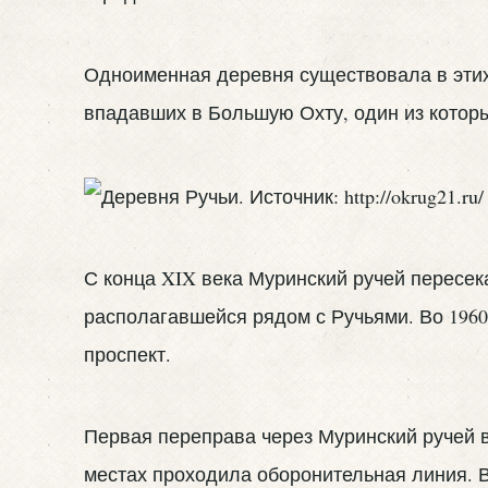
Одноименная деревня существовала в эти
впадавших в Большую Охту, один из котор
С конца
XIX
века Муринский ручей пересека
располагавшейся рядом с Ручьями. Во 196
проспект.
Первая переправа через Муринский ручей в
местах проходила оборонительная линия. В