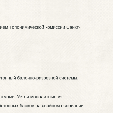
ением Топонимической комиссии Санкт-
етонный балочно-разрезной системы.
агмами. Устои монолитные из
бетонных блоков на свайном основании.