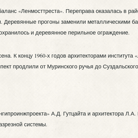
баланс «Ленмосттреста». Переправа оказалась в ра
и. Деревянные прогоны заменили металлическими ба
сохранилось и деревянное перильное ограждение.
ена. К концу 1960-х годов архитекторами института 
спект продлили от Муринского ручья до Суздальского
нгипроинжпроекта» А.Д. Гутцайта и архитектора Л.А.
азрезной системы.