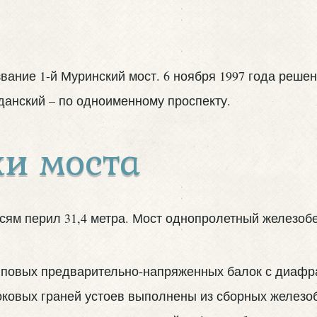
звание 1-й Муринский мост. 6 ноября 1997 года реш
данский – по одноименному проспекту.
и моста
осям перил 31,4 метра. Мост однопролетный железоб
иповых предварительно-напряженных балок с диафр
оковых граней устоев выполнены из сборных железо