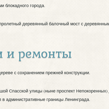
и блокадного города.
ехпролетный деревянный балочный мост с деревянны
и и ремонты
дереве с сохранением прежней конструкции.
льшой Спасской улицы (ныне проспект Непокоренных)
л в административные границы Ленинграда.