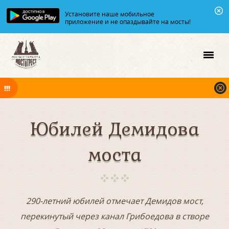
Установите наше мобильное
приложение и не опаздывайте на мосты!
В ночь на 09.08.2026 мосты по Неве, Большой и Малой Неве
разводятся по графику.
Юбилей Демидова
моста
290-летний юбилей отмечает Демидов мост,
перекинутый через канал Грибоедова в створе