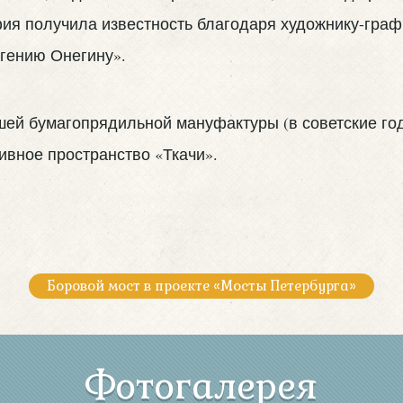
ия получила известность благодаря художнику-гра
вгению Онегину».
шей бумагопрядильной мануфактуры (в советские го
ивное пространство «Ткачи».
Боровой мост в проекте «Мосты Петербурга»
Фотогалерея