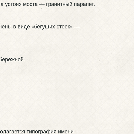
а устоях моста — гранитный парапет.
нены в виде «бегущих стоек» —
абережной.
сполагается типография имени