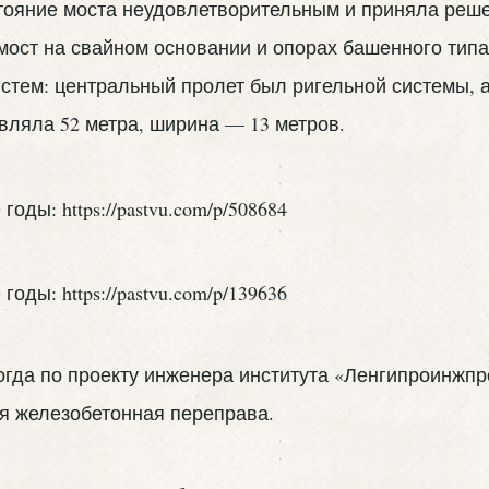
стояние моста неудовлетворительным и приняла решен
ост на свайном основании и опорах башенного типа
стем: центральный пролет был ригельной системы, а
вляла 52 метра, ширина — 13 метров.
когда по проекту инженера института «Ленгипроинжпро
ая железобетонная переправа.