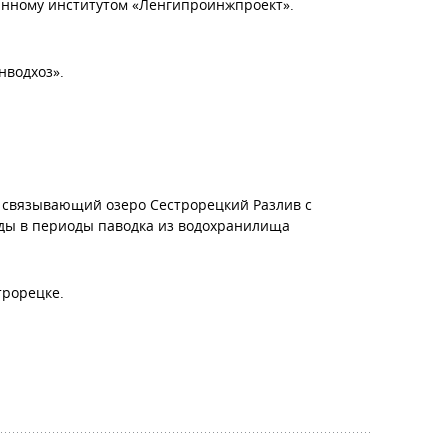
танному институтом «Ленгипроинжпроект».
нводхоз».
, связывающий озеро Сестрорецкий Разлив с
оды в периоды паводка из водохранилища
трорецке.