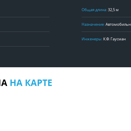
Общая длина:
32,5 м
Назначение:
Автомобильн
Инженеры:
К.Ф. Гаусман
НА
НА КАРТЕ