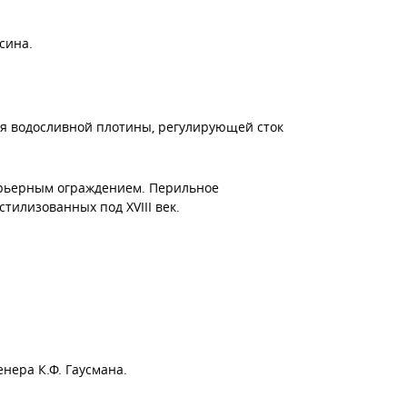
сина.
ия водосливной плотины, регулирующей сток
барьерным ограждением. Перильное
тилизованных под XVIII век.
нера К.Ф. Гаусмана.