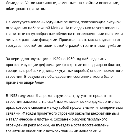
Демидова. Устои массивные, каменные, на свайном основании,
облицованы гранитом.
На мосту установлены чугунные решетки, повторяющие рисунок
ограждения набережной Мойки. На въездах моста установлены
гранитные конусообразные обелиски с позолоченными шарами и
четырехгранными фонарями. Проезжая часть моста отделена от
тротуара простой металлической оградой с гранитными тумбами.
За период эксплуатации с 1929 по 1950 год наблюдались
прогрессирующие деформации (раскрытие швов, разрыв болтов,
трещины в ребрах и днищах чугунных коробок) опор и пролетного
строения. В результате обследования состояние моста было
признано аварийным.
В 1953 году мост был реконструирован, чугунные пролетные
строения заменены на свайные металлические двухшарнирные
арки, которые связаны между собой продольными и поперечными
связями. Фасады пролетного строения закрыты декоративными
металлическими листами. Сохранен рисунок перильного
ограждения реки Мойки, на въездах моста восстановлены
гранитные обелиски с четырехгранными фонарями и