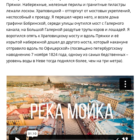
Пряжки. Набережные, железные перилы и гранитные пиластры
лежали лоском. Храповицкий – отторгнут от мостовых укреплений,
неспособный к проезду. Я перешел через него, и возле дома
графини Бобринской, середи улицы очутился мост с Галерного
канала; на Большой Галерной раздутые трупы коров и лошадей. Я
воротился опять к Храповицкому мосту и вдоль Пряжки и её
изрытой набережной дошел до другого моста, который накануне
отправило вдоль по Офицерской» (посвящено петербургскому
наводнению 7 ноября 1824 года, одному из самых бедственных –
уровень воды в Неве тогда поднялся более, чем на три метра).