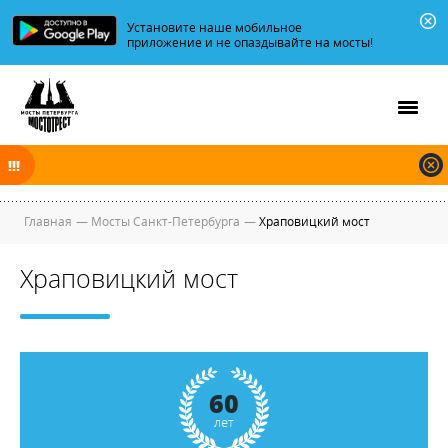
Установите наше мобильное
приложение и не опаздывайте на мосты!
В ночь на 09.08.2026 мосты по Неве, Большой и Малой Неве
разводятся по графику.
Главная
—
Мосты Санкт-Петербурга
—
Храповицкий мост
Храповицкий мост
60
лет