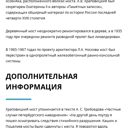
особняка, расположенного вблизи моста. А.В. Храповицкий был
секретарем Екатерины II и автором «Памятных записок»,
содержащих обширный материал по истории России последней
четверти XVIII столетия.
Деревянный мост неоднократно ремонтировался в дереве, а в 1935
году при очередном ремонте разводной пролет был ликвидирован.
В 1965-1967 годах по проекту архитектора Л.А. Носкова мост был
перестроен в однопролетный железобетонный рамно-консольной
системы.
ДОПОЛНИТЕЛЬНАЯ
ИНФОРМАЦИЯ
Храповицкий мост упоминается в тексте А. С. Грибоедова «Частные
случаи петербургского наводнения»: «На другой день поутру я
пошел осматривать следствия стихийного разрушения. Кашин и
Поцелуев мосты были сдвинуты с места. Я поворотил вдоль