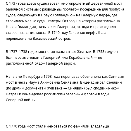
С 1737 года здесь существовал многопролетный деревянный мост
балочной системы с разводным пролетом посередине для пропуска
судов, следующих в Новую Голландию – на Галерную верфь, где
строились малые суда – галеры. Остров, на котором расположена
Новая Голландия, назывался Галерным, отсюда и происходило
старое название моста. В 1740 году Галерная верфь была
переведена на Васильевский остров.
В 1737–1738 годах мост стал называться Желтым. В 1753 году он
был переименован в Галерный или Корабельный — по
расположенной рядом Галерной верфи.
На плане Петербурга 1798 года переправа обозначена как Синявин
мост в честь Наума Акимовича Сенявина. Вице-адмирал Сенявин
(по другим документам XVIII века — Синявин) был сподвижником
Петра I и командовал российским галерным флотом в годы
Северной войны.
С 1770 года мост стал именоваться по фамилии владельца